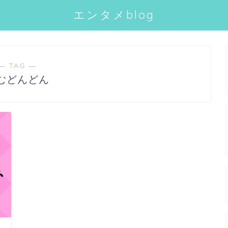
エンタメblog
― TAG ―
むどんどん