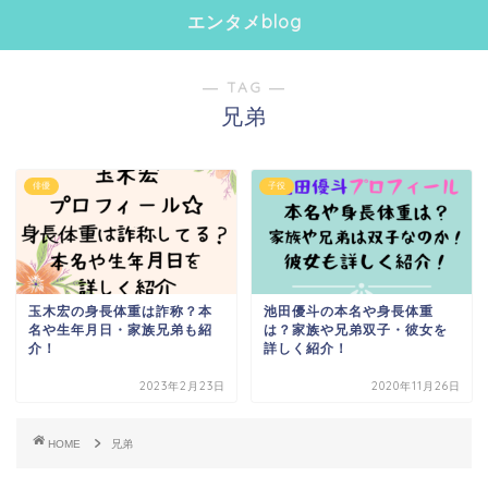
エンタメblog
― TAG ―
兄弟
俳優
子役
玉木宏の身長体重は詐称？本
池田優斗の本名や身長体重
名や生年月日・家族兄弟も紹
は？家族や兄弟双子・彼女を
介！
詳しく紹介！
2023年2月23日
2020年11月26日
HOME
兄弟