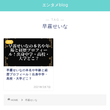
エンタメblog
― TAG ―
早霧せいな
女優
早霧せいなの本名や年齢と経
歴プロフィール！出身中学・
高校・大学どこ？
2021年3月7日
HOME
早霧せいな