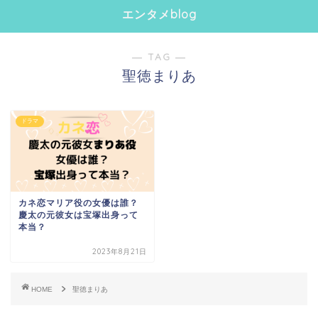
エンタメblog
― TAG ―
聖徳まりあ
ドラマ
カネ恋マリア役の女優は誰？
慶太の元彼女は宝塚出身って
本当？
2023年8月21日
HOME
聖徳まりあ