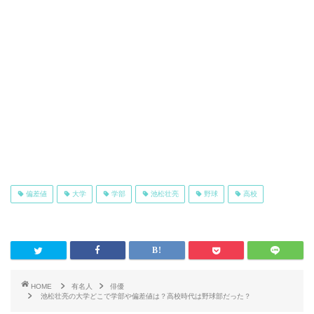
偏差値
大学
学部
池松壮亮
野球
高校
HOME
有名人
俳優
池松壮亮の大学どこで学部や偏差値は？高校時代は野球部だった？