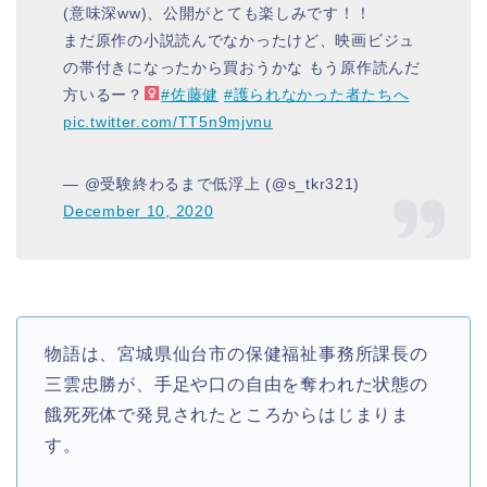
(意味深ww)、公開がとても楽しみです！！
まだ原作の小説読んでなかったけど、映画ビジュ
の帯付きになったから買おうかな もう原作読んだ
方いるー？‍
#佐藤健
#護られなかった者たちへ
pic.twitter.com/TT5n9mjvnu
— @受験終わるまで低浮上 (@s_tkr321)
December 10, 2020
物語は、宮城県仙台市の保健福祉事務所課長の
三雲忠勝が、手足や口の自由を奪われた状態の
餓死死体で発見されたところからはじまりま
す。