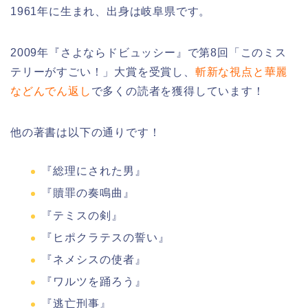
1961年に生まれ、出身は岐阜県です。
2009年『さよならドビュッシー』で第8回「このミス
テリーがすごい！」大賞を受賞し、
斬新な視点と華麗
などんでん返し
で多くの読者を獲得しています！
他の著書は以下の通りです！
『総理にされた男』
『贖罪の奏鳴曲』
『テミスの剣』
『ヒポクラテスの誓い』
『ネメシスの使者』
『ワルツを踊ろう』
『逃亡刑事』