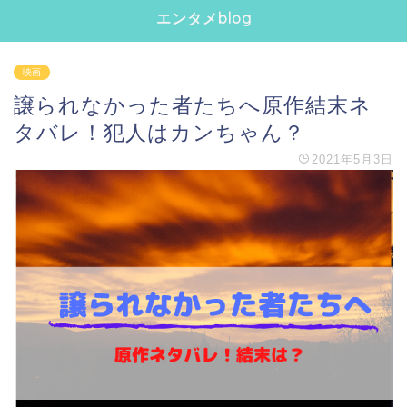
エンタメblog
映画
譲られなかった者たちへ原作結末ネ
タバレ！犯人はカンちゃん？
2021年5月3日