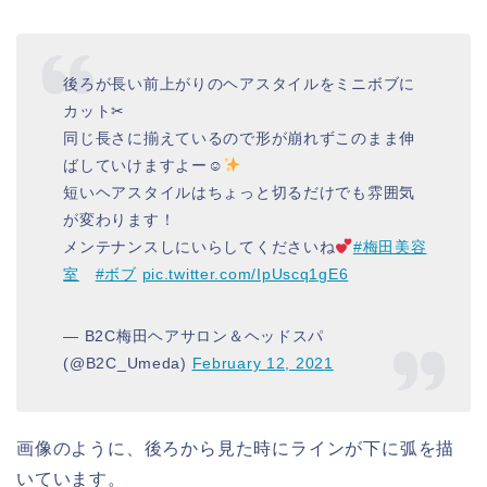
後ろが長い前上がりのヘアスタイルをミニボブに
カット✂︎
同じ長さに揃えているので形が崩れずこのまま伸
ばしていけますよー☺︎
短いヘアスタイルはちょっと切るだけでも雰囲気
が変わります！
メンテナンスしにいらしてくださいね
#梅田美容
室
#ボブ
pic.twitter.com/IpUscq1gE6
— B2C梅田ヘアサロン＆ヘッドスパ
(@B2C_Umeda)
February 12, 2021
画像のように、後ろから見た時にラインが下に弧を描
いています。