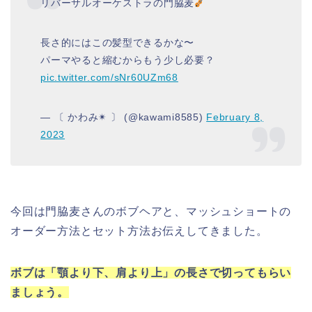
リバーサルオーケストラの門脇麦
長さ的にはこの髪型できるかな〜
パーマやると縮むからもう少し必要？
pic.twitter.com/sNr60UZm68
— 〔 かわみ✴︎ 〕 (@kawami8585)
February 8,
2023
今回は門脇麦さんのボブヘアと、マッシュショートの
オーダー方法とセット方法お伝えしてきました。
ボブは「顎より下、肩より上」の長さで切ってもらい
ましょう。