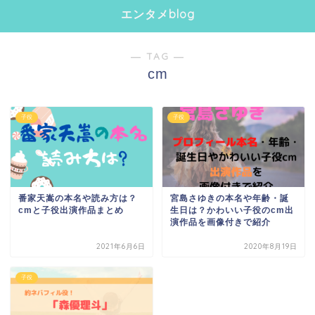
エンタメblog
― TAG ―
cm
子役
子役
番家天嵩の本名や読み方は？
宮島さゆきの本名や年齢・誕
cmと子役出演作品まとめ
生日は？かわいい子役のcm出
演作品を画像付きで紹介
2021年6月6日
2020年8月19日
子役