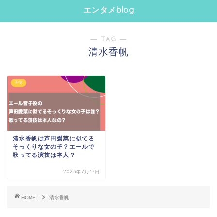
エンタメblog
― TAG ―
清水香帆
子役
清水香帆は芦田愛菜に似てる
そっくりな女の子？エールで
歌ってる演技は本人？
2023年7月17日
HOME
清水香帆