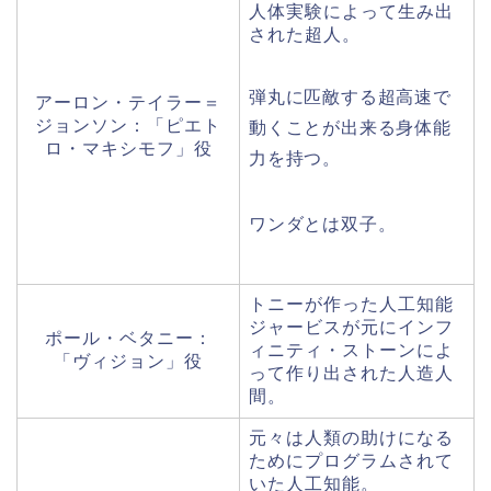
人体実験によって生み出
された超人。
弾丸に匹敵する超高速で
アーロン・テイラー＝
ジョンソン：「ピエト
動くことが出来る身体能
ロ・マキシモフ」役
力を持つ。
ワンダとは双子。
トニーが作った人工知能
ジャービスが元にインフ
ポール・ベタニー：
ィニティ・ストーンによ
「ヴィジョン」役
って作り出された人造人
間。
元々は人類の助けになる
ためにプログラムされて
いた人工知能。