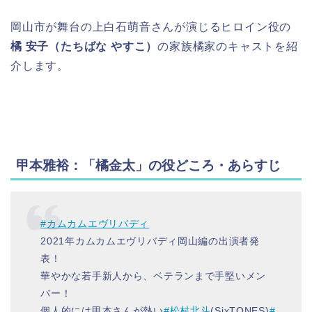
岡山市が舞台の上白石萌音さんが演じるヒロイン役の
橘 安子（たちばな やすこ）
の家族橘家のキャストを紹
介します。
甲本雅裕：「橘金太」の役どころ・あらすじ
#カムカムエヴリバディ
2021年カムカムエヴリバディ岡山編の出演者発
表！
華やかな若手新人から、ベテランまで手堅いメン
バー！
個人的には甲本さんが熱い
#松村北斗
(SixTONES)
#