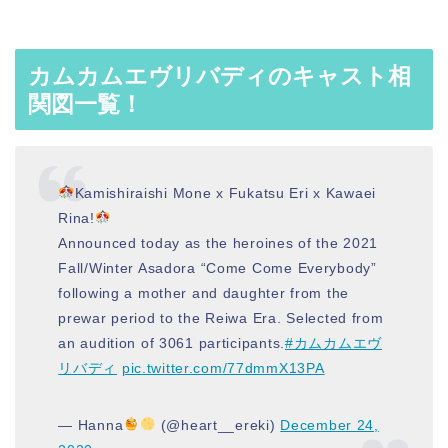
カムカムエヴリバディのキャスト相
関図一覧！
Kamishiraishi Mone x Fukatsu Eri x Kawaei
Rina!
Announced today as the heroines of the 2021
Fall/Winter Asadora “Come Come Everybody”
following a mother and daughter from the
prewar period to the Reiwa Era. Selected from
an audition of 3061 participants.
#カムカムエヴ
リバディ
pic.twitter.com/77dmmX13PA
— Hanna
(@heart__ereki)
December 24,