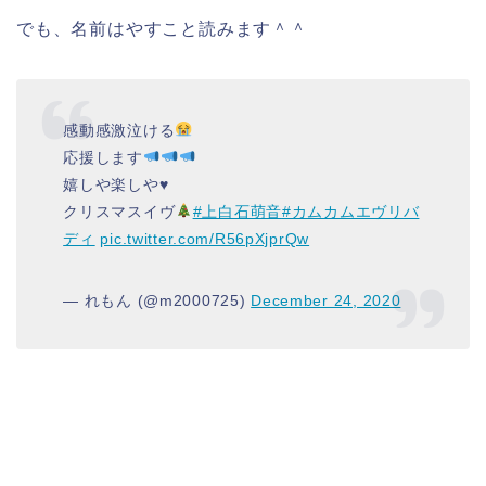
でも、名前はやすこと読みます＾＾
感動感激泣ける
応援します
嬉しや楽しや♥️
クリスマスイヴ
#上白石萌音
#カムカムエヴリバ
ディ
pic.twitter.com/R56pXjprQw
— れもん (@m2000725)
December 24, 2020