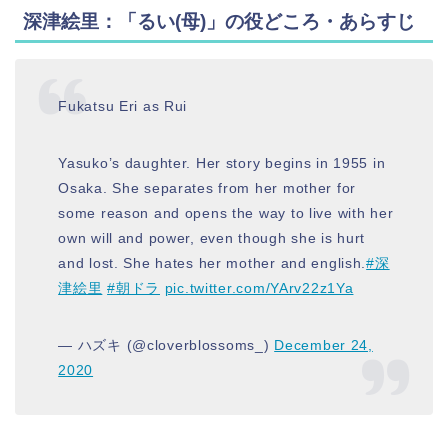
深津絵里：「るい(母)」の役どころ・あらすじ
Fukatsu Eri as Rui
Yasuko’s daughter. Her story begins in 1955 in
Osaka. She separates from her mother for
some reason and opens the way to live with her
own will and power, even though she is hurt
and lost. She hates her mother and english.
#深
津絵里
#朝ドラ
pic.twitter.com/YArv22z1Ya
— ハズキ (@cloverblossoms_)
December 24,
2020