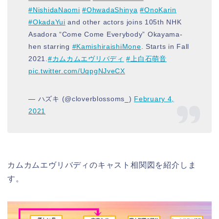
#NishidaNaomi
#OhwadaShinya
#OnoKarin
#OkadaYui
and other actors joins 105th NHK
Asadora “Come Come Everybody” Okayama-
hen starring
#KamishiraishiMone
. Starts in Fall
2021.
#カムカムエヴリバディ
#上白石萌音
pic.twitter.com/UqpgNJveCX
— ハズキ (@cloverblossoms_)
February 4,
2021
カムカムエヴリバディのキャスト相関図を紹介しま
す。