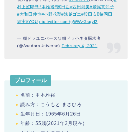
村上虹郎
#甲本雅裕
#濱田岳
#西田尚美
#鷲尾真知子
#大和田伸也
#小野花梨
#浅越ゴエ
#段田安則
#岡田
結実
#YOU
pic.twitter.com/gWWzGsqyl2
— 朝ドラユニバース@朝ドラ小ネタ探求者
(@AsadoraUniverse)
February 4, 2021
プロフィール
名前：甲本雅裕
読み方：こうもと まさひろ
生年月日：1965年6月26日
年齢：55歳(2021年2月現在)