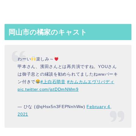
岡山市の橘家のキャスト
わーい
楽しみ～
甲本さん、濱田さんとは再共演ですね。YOUさん
は御子息との縁談を勧められてましたねwwバーキ
ン付きで
#上白石萌音
#カムカムエヴリバディ
pic.twitter.com/jstDDmNMm9
— ひな (@qHsx5n3FEPNnhWw)
February 4,
2021