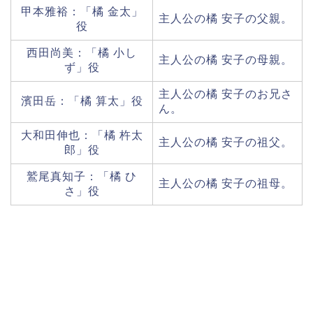
甲本雅裕：「橘 金太」
主人公の橘 安子の父親。
役
西田尚美：「橘 小し
主人公の橘 安子の母親。
ず」役
主人公の橘 安子のお兄さ
濱田岳：「橘 算太」役
ん。
大和田伸也：「橘 杵太
主人公の橘 安子の祖父。
郎」役
鷲尾真知子：「橘 ひ
主人公の橘 安子の祖母。
さ」役