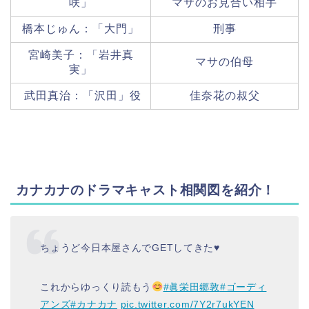
咲」
マサのお見合い相手
橋本じゅん：「大門」
刑事
宮崎美子：「岩井真
マサの伯母
実」
武田真治：「沢田」役
佳奈花の叔父
カナカナのドラマキャスト相関図を紹介
！
ちょうど今日本屋さんでGETしてきた♥️
これからゆっくり読もう
#眞栄田郷敦
#ゴーディ
アンズ
#カナカナ
pic.twitter.com/7Y2r7ukYEN