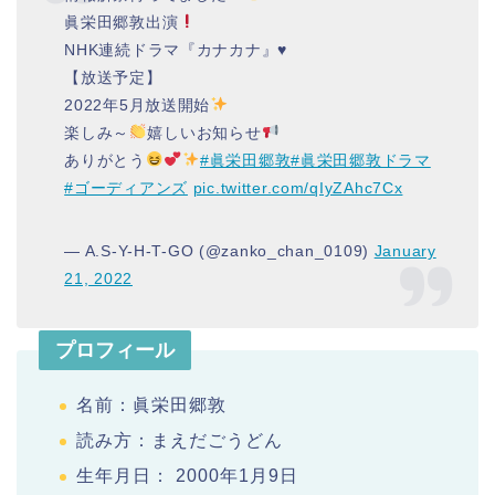
眞栄田郷敦出演
NHK連続ドラマ『カナカナ』♥️
【放送予定】
2022年5月放送開始
楽しみ～
嬉しいお知らせ
ありがとう
#眞栄田郷敦
#眞栄田郷敦ドラマ
#ゴーディアンズ
pic.twitter.com/qIyZAhc7Cx
— A.S-Y-H-T-GO (@zanko_chan_0109)
January
21, 2022
プロフィール
名前：眞栄田郷敦
読み方：まえだごうどん
生年月日： 2000年1月9日