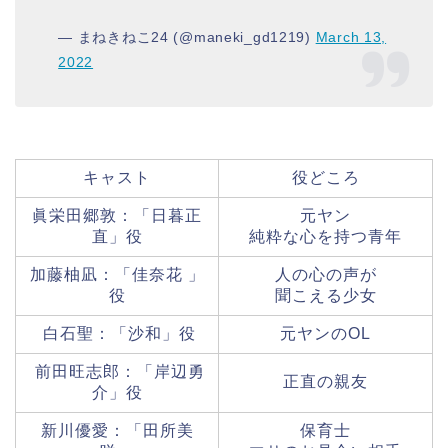
— まねきねこ24 (@maneki_gd1219)
March 13,
2022
キャスト
役どころ
眞栄田郷敦：「日暮正
元ヤン
直」役
純粋な心を持つ青年
加藤柚凪：「佳奈花 」
人の心の声が
役
聞こえる少女
白石聖：「沙和」役
元ヤンのOL
前田旺志郎：「岸辺勇
正直の親友
介」役
新川優愛：「田所美
保育士