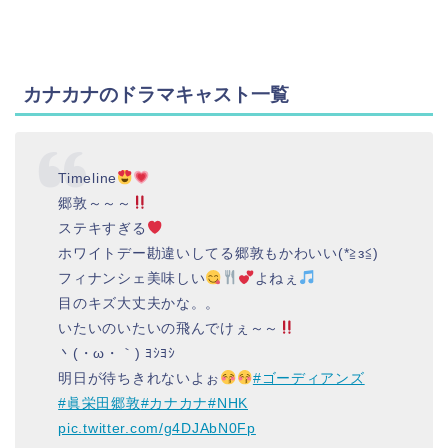
カナカナのドラマキャスト一覧
Timeline
郷敦～～～
ステキすぎる
ホワイトデー勘違いしてる郷敦もかわいい(*≧з≦)
フィナンシェ美味しい
よねぇ
目のキズ大丈夫かな。。
いたいのいたいの飛んでけぇ～～
丶(・ω・｀) ﾖｼﾖｼ
明日が待ちきれないよぉ
#ゴーディアンズ
#眞栄田郷敦
#カナカナ
#NHK
pic.twitter.com/g4DJAbN0Fp