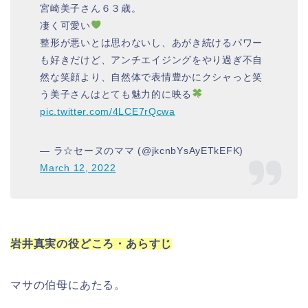
宮崎美子さん６３歳。
凄く可愛い
整形が悪いとは思わないし、あがき続けるパワー
も好きだけど、アンチエイジングをやり過ぎ不自
然な笑顔より、自然体で表情豊かにクシャっと笑
う美子さんはとても魅力的に映る
pic.twitter.com/4LCE7rQcwa
— ラ☆セーヌのママ (@jkcnbYsAyETkEFK)
March 12, 2022
岩井真実の役どころ・あらすじ
マサの伯母にあたる。