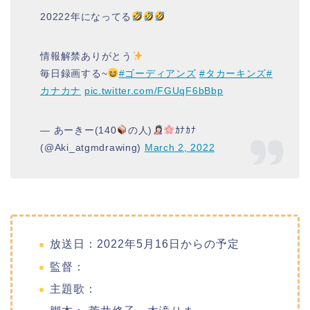
20222年になってる
情報解禁ありがとう
毎日録画する~
#ゴーディアンズ
#タカーキンズ
#
カナカナ
pic.twitter.com/FGUqF6bBbp
— あーきー(140
の人)
ｶﾅｶﾅ
(@Aki_atgmdrawing)
March 2, 2022
放送日：2022年5月16日からの予定
監督：
主題歌：