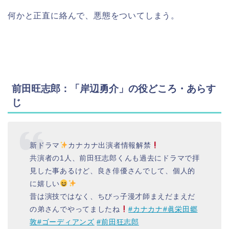
何かと正直に絡んで、悪態をついてしまう。
前田旺志郎：「岸辺勇介」の役どころ・あらす
じ
新ドラマ
カナカナ出演者情報解禁
共演者の1人、前田狂志郎くんも過去にドラマで拝
見した事あるけど、良き俳優さんでして、個人的
に嬉しい
昔は演技ではなく、ちびっ子漫才師まえだまえだ
の弟さんでやってましたね
#カナカナ
#眞栄田郷
敦
#ゴーディアンズ
#前田狂志郎