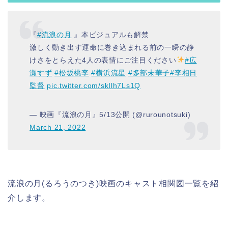
『
#流浪の月
』本ビジュアルも解禁
激しく動き出す運命に巻き込まれる前の一瞬の静
けさをとらえた4人の表情にご注目ください
#広
瀬すず
#松坂桃李
#横浜流星
#多部未華子
#李相日
監督
pic.twitter.com/skIlh7Ls1Q
— 映画『流浪の月』5/13公開 (@rurounotsuki)
March 21, 2022
流浪の月(るろうのつき)映画のキャスト相関図一覧を紹
介します。