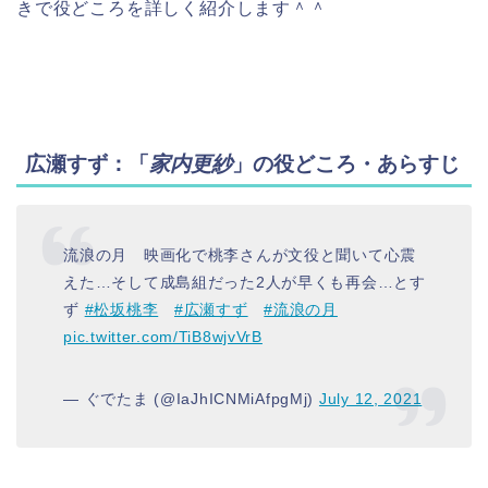
きで役どころを詳しく紹介します＾＾
広瀬すず：「
家内更紗
」の役どころ・あらすじ
流浪の月 映画化で桃李さんが文役と聞いて心震
えた…そして成島組だった2人が早くも再会…とす
ず
#松坂桃李
#広瀬すず
#流浪の月
pic.twitter.com/TiB8wjvVrB
— ぐでたま (@IaJhICNMiAfpgMj)
July 12, 2021