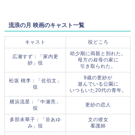
流浪の月 映画のキャスト一覧
キャスト
役どころ
幼少期に両親と別れた。
広瀬すず：「家内更
母方の叔母の家に
紗」役
引き取られた。
9歳の更紗が
松坂 桃李：「佐伯文」
遊んでいる公園に
役
いつもいた20代の青年。
横浜流星：「中瀬亮」
更紗の恋人
役
多部未華子：「谷あゆ
文の彼女
み」役
看護師