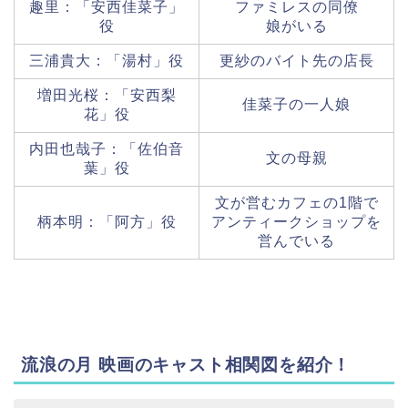
趣里：「安西佳菜子」
ファミレスの同僚
役
娘がいる
三浦貴大：「湯村」役
更紗のバイト先の店長
増田光桜：「安西梨
佳菜子の一人娘
花」役
内田也哉子：「佐伯音
文の母親
葉」役
文が営むカフェの1階で
柄本明：「阿方」役
アンティークショップを
営んでいる
流浪の月 映画のキャスト相関図を紹介
！