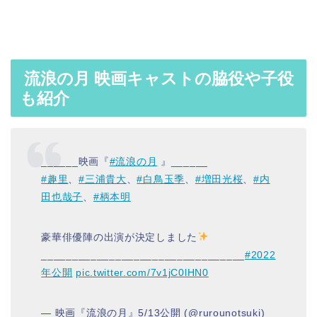
流浪の月 映画キャストの脇役や子役
も紹介
______映画『
#流浪の月
』______
#趣里
、
#三浦貴大
、
#白鳥玉季
、
#増田光桜
、
#内
田也哉子
、
#柄本明
豪華俳優陣の出演が決定しました
_________________________________
#2022
年公開
pic.twitter.com/7v1jC0lHN0
— 映画『流浪の月』5/13公開 (@rurounotsuki)