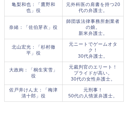
亀梨和也：「鷹野和
元外科医の肩書を持つ20
也」役
代の弁護士。
師団坂法律事務所創業者
奈緒：「佐伯芽衣」役
の娘。
新米弁護士。
元ニートでゲームオタ
北山宏光：「杉村徹
ク！
平」役
30代弁護士。
元裁判官のエリート！
大政絢：「桐生実雪」
プライドが高い。
役
30代の女性弁護士。
佐戸井けん太：「梅津
元刑事！
清十郎」役
50代の人情派弁護士。