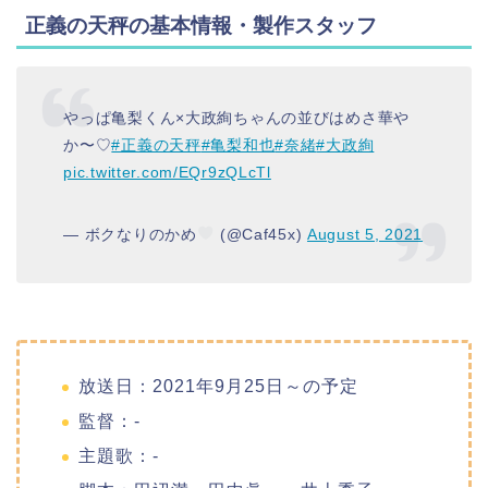
正義の天秤の基本情報・製作スタッフ
やっぱ亀梨くん×大政絢ちゃんの並びはめさ華や
か〜♡
#正義の天秤
#亀梨和也
#奈緒
#大政絢
pic.twitter.com/EQr9zQLcTl
— ボクなりのかめ
(@Caf45x)
August 5, 2021
放送日：2021年9月25日～の予定
監督：-
主題歌：-