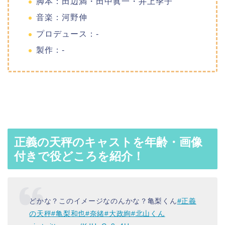
脚本：田辺満・田中眞一・井上季子
音楽：河野伸
プロデュース：-
製作：-
正義の天秤のキャストを年齢・画像
付きで役どころを紹介！
どかな？このイメージなのんかな？亀梨くん
#正義
の天秤
#亀梨和也
#奈緒
#大政絢
#北山くん