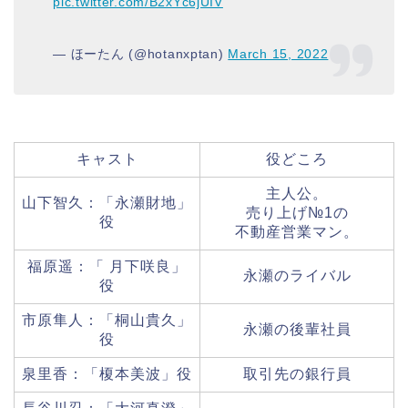
pic.twitter.com/B2xYc6jUIV
— ほーたん (@hotanxptan)
March 15, 2022
キャスト
役どころ
主人公。
山下智久：「永瀬財地」
売り上げ№1の
役
不動産営業マン。
福原遥：「 月下咲良」
永瀬のライバル
役
市原隼人：「桐山貴久」
永瀬の後輩社員
役
泉里香：「榎本美波」役
取引先の銀行員