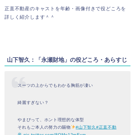
正直不動産のキャストを年齢・画像付きで役どころを
詳しく紹介します＾＾
山下智久：「永瀬財地」の役どころ・あらすじ
スーツの上からでもわかる胸筋が凄い
綺麗すぎない？
やまぴって、ホント理想的な体型
それもご本人の努力の賜物
#山下智久
#正直不動
産
pic.twitter.com/8OMe12mExm