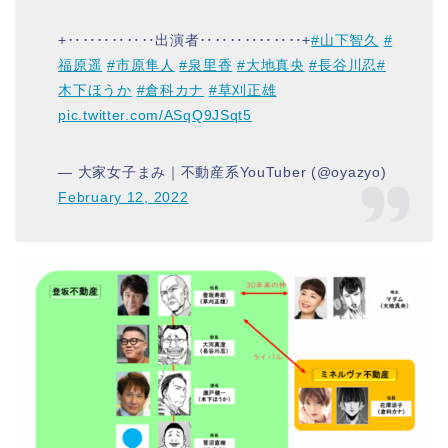
+‥‥‥‥‥‥出演者‥‥‥‥‥‥‥+
#山下智久
#
福原遥
#市原隼人
#泉里香
#大地真央
#長谷川忍
#
木下ほうか
#倉科カナ
#草刈正雄
pic.twitter.com/ASqQ9JSqt5
— 大家女子まみ｜不動産系YouTuber (@oyazyo)
February 12, 2022