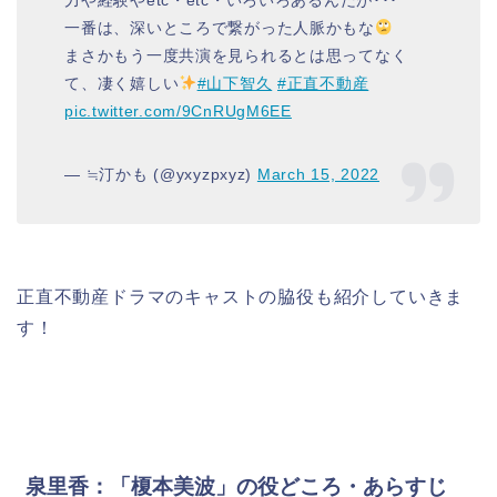
力や経験やetc・etc・いろいろあるんだが･･･
一番は、深いところで繋がった人脈かもな
まさかもう一度共演を見られるとは思ってなく
て、凄く嬉しい
#山下智久
#正直不動産
pic.twitter.com/9CnRUgM6EE
— ≒汀かも (@yxyzpxyz)
March 15, 2022
正直不動産ドラマのキャストの脇役も紹介していきま
す！
泉里香：「榎本美波」の役どころ・あらすじ