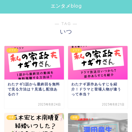
エンタメblog
― TAG ―
いつ
ドラマ
ドラマ
わたナギ1話から最終回を無料
わたナギ原作あらすじを紹
で見る方法は？見逃し配信あ
介！ドラマと登場人物が違う
るの？
って本当？
2023年8月24日
2023年8月21日
俳優
俳優