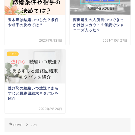
玉木宏は結婚いつした？条件
深田竜生の入所日いつできっ
や相手の決めては？
かけはスカウト？何歳でジャ
ニーズ入った？
2023年8月21日
2021年10月27日
ドラマ
逃げ恥の続編いつ放送？あら
すじと最終回結末ネタバレを
紹介
2020年9月26日
HOME
いつ