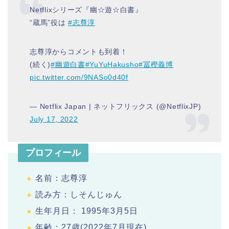
Netflixシリーズ『幽☆遊☆白書』
“蔵馬”役は
#志尊淳
志尊淳からコメントも到着！
(続く)
#幽遊白書
#YuYuHakusho
#冨樫義博
pic.twitter.com/9NASo0d40f
— Netflix Japan | ネットフリックス (@NetflixJP)
July 17, 2022
プロフィール
名前：志尊淳
読み方：しそんじゅん
生年月日： 1995年3月5日
年齢：27歳(2022年7月現在)