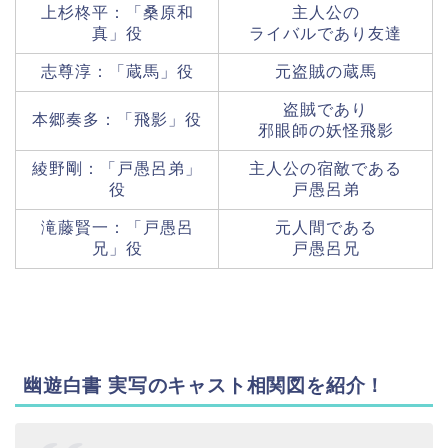
上杉柊平：「桑原和
主人公の
真」役
ライバルであり友達
志尊淳：「蔵馬」役
元盗賊の蔵馬
盗賊であり
本郷奏多：「飛影」役
邪眼師の妖怪飛影
綾野剛：「戸愚呂弟」
主人公の宿敵である
役
戸愚呂弟
滝藤賢一：「戸愚呂
元人間である
兄」役
戸愚呂兄
幽遊白書 実写のキャスト相関図を紹介
！