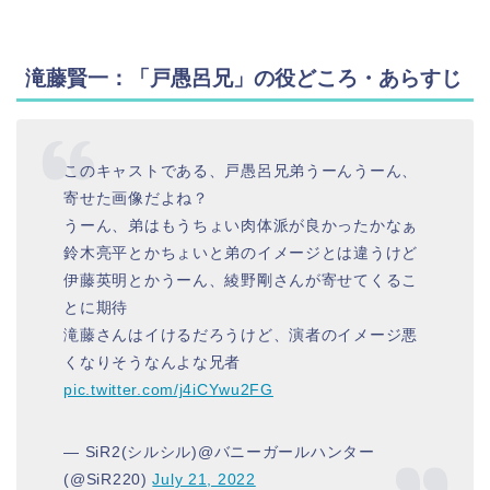
滝藤賢一：「戸愚呂兄」の役どころ・あらすじ
このキャストである、戸愚呂兄弟うーんうーん、
寄せた画像だよね？
うーん、弟はもうちょい肉体派が良かったかなぁ
鈴木亮平とかちょいと弟のイメージとは違うけど
伊藤英明とかうーん、綾野剛さんが寄せてくるこ
とに期待
滝藤さんはイけるだろうけど、演者のイメージ悪
くなりそうなんよな兄者
pic.twitter.com/j4iCYwu2FG
— SiR2(シルシル)@バニーガールハンター
(@SiR220)
July 21, 2022