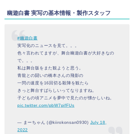
幽遊白書 実写の基本情報・製作スタッフ
#幽遊白書
実写化のニュースを見て。。。
色々言われてますが、舞台幽遊白書が大好きなの
で。。。
私は舞台版をまた観ようと思う。
青龍との闘いの橋本さんの飛影の
一閃の速度を16回切る殺陣を観たら
きっと舞台すばらしいってなりますね。
子どもの頃アニメを夢中で見たのが懐かしいね。
pic.twitter.com/pbW7pifFUs
— まーちゃん (@kiirokonsan0930)
July 18,
2022