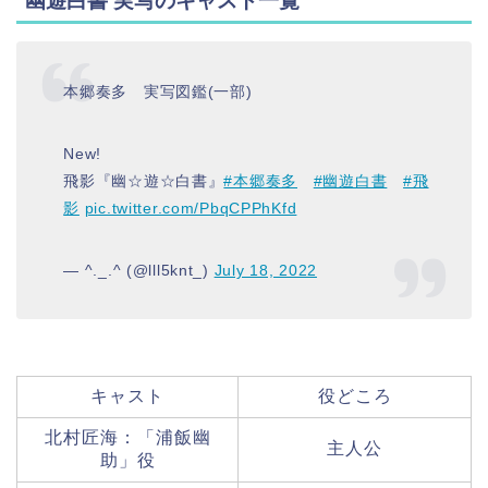
幽遊白書 実写のキャスト一覧
本郷奏多 実写図鑑(一部)
New!
飛影『幽☆遊☆白書』
#本郷奏多
#幽遊白書
#飛
影
pic.twitter.com/PbqCPPhKfd
— ^._.^ (@lll5knt_)
July 18, 2022
キャスト
役どころ
北村匠海：「浦飯幽
主人公
助」役