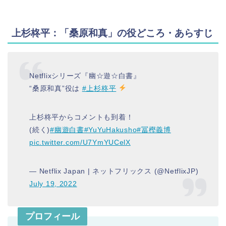
上杉柊平：「桑原和真」の役どころ・あらすじ
Netflixシリーズ『幽☆遊☆白書』
“桑原和真”役は
#上杉柊平
上杉柊平からコメントも到着！
(続く)
#幽遊白書
#YuYuHakusho
#冨樫義博
pic.twitter.com/U7YmYUCelX
— Netflix Japan | ネットフリックス (@NetflixJP)
July 19, 2022
プロフィール