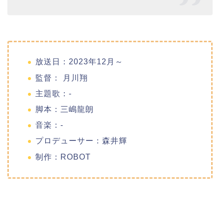
放送日：2023年12月～
監督： 月川翔
主題歌：-
脚本：三嶋龍朗
音楽：-
プロデューサー：森井輝
制作：ROBOT