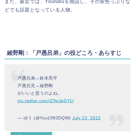
また、最近では、Youtubuを開設し、その変色っぷりな
どでも話題となっている人物。
綾野剛：「戸愚呂弟」の役どころ・あらすじ
戸愚呂弟→鈴木亮平
戸愚呂兄→綾野剛
がいいと思うのよね。
pic.twitter.com/jZ9pJpDY1I
— ゆう (@Yuu1982DQW)
July 23, 2022