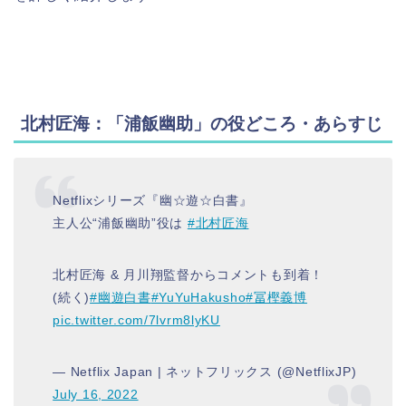
北村匠海：「浦飯幽助」の役どころ・あらすじ
Netflixシリーズ『幽☆遊☆白書』
主人公“浦飯幽助”役は
#北村匠海
北村匠海 & 月川翔監督からコメントも到着！
(続く)
#幽遊白書
#YuYuHakusho
#冨樫義博
pic.twitter.com/7lvrm8lyKU
— Netflix Japan | ネットフリックス (@NetflixJP)
July 16, 2022