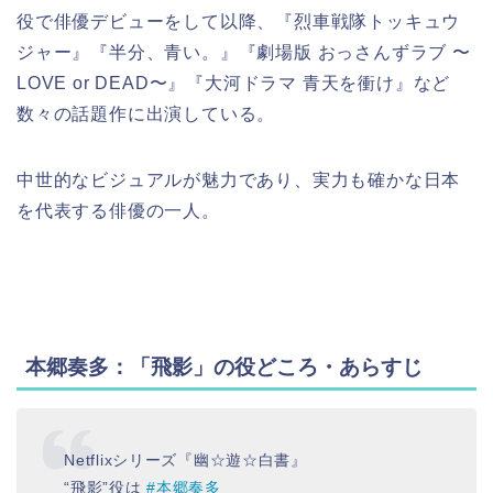
役で俳優デビューをして以降、『烈車戦隊トッキュウ
ジャー』『半分、青い。』『劇場版 おっさんずラブ 〜
LOVE or DEAD〜』『大河ドラマ 青天を衝け』など
数々の話題作に出演している。
中世的なビジュアルが魅力であり、実力も確かな日本
を代表する俳優の一人。
本郷奏多：「飛影」の役どころ・あらすじ
Netflixシリーズ『幽☆遊☆白書』
“飛影”役は
#本郷奏多