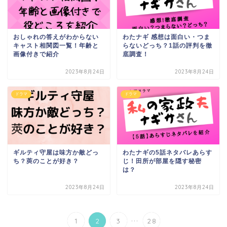
おしゃれの答えがわからない
わたナギ 感想は面白い・つま
キャスト相関図一覧！年齢と
らないどっち？1話の評判を徹
画像付きで紹介
底調査！
2023年8月24日
2023年8月24日
ドラマ
ドラマ
ギルティ守屋は味方か敵どっ
わたナギの5話ネタバレあらす
ち？莢のことが好き？
じ！田所が部屋を隠す秘密
は？
2023年8月24日
2023年8月24日
...
1
2
3
28