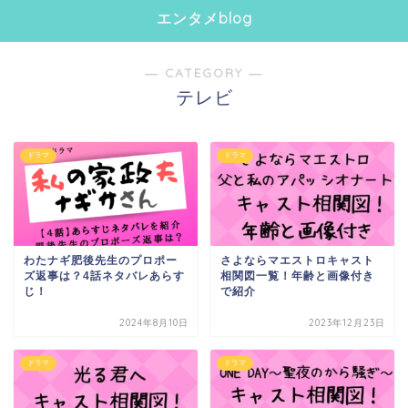
エンタメblog
― CATEGORY ―
テレビ
ドラマ
ドラマ
わたナギ肥後先生のプロポー
さよならマエストロキャスト
ズ返事は？4話ネタバレあらす
相関図一覧！年齢と画像付き
じ！
で紹介
2024年8月10日
2023年12月23日
ドラマ
ドラマ